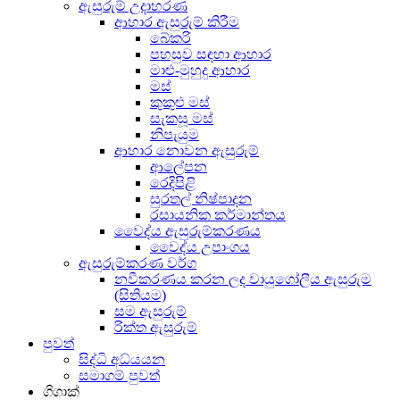
ඇසුරුම් උදාහරණ
ආහාර ඇසුරුම් කිරීම
බේකරි
පහසුව සඳහා ආහාර
මාළු-මුහුදු ආහාර
මස්
කුකුළු මස්
සැකසූ මස්
නිපැයුම
ආහාර නොවන ඇසුරුම්
ආලේපන
රෙදිපිළි
සුරතල් නිෂ්පාදන
රසායනික කර්මාන්තය
වෛද්ය ඇසුරුම්කරණය
වෛද්ය උපාංගය
ඇසුරුම්කරණ වර්ග
නවීකරණය කරන ලද වායුගෝලීය ඇසුරුම
(සිතියම)
සම ඇසුරුම්
රික්ත ඇසුරුම්
පුවත්
සිද්ධි අධ්යයන
සමාගම් පුවත්
ගිගාක්