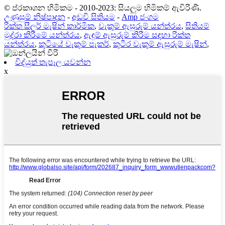
© ප්රකාශන හිමිකම - 2010-2023: සියලුම හිමිකම් ඇවිරිණි.
උණුසුම් නිෂ්පාදන
-
අඩවි සිතියම
-
Amp ජංගම
රික්ත සීලර් මැෂින් කාර්මික
,
වැකුම් ඇසුරුම් යන්ත්රය
,
සිතියම්
මුද්රා කිරීමේ යන්ත්රය
,
ඇඳුම් ඇසුරුම් කිරීම සඳහා රික්ත
යන්ත්රය
,
කුටියේ වැකුම් පැකර්
,
කුටීර වැකුම් ඇසුරුම් මැෂින්
,
විද්යුත් තැපෑල යවන්න
x