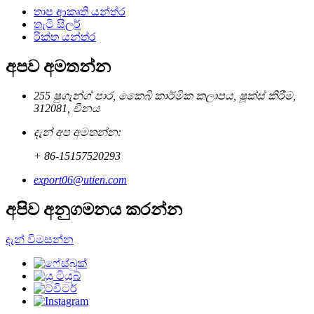
තාප ආකෘති යන්ත්ර
තැටි සීලර්
රික්ත යන්ත්ර
අපව අමතන්න
255 ෂුගැන්ග් පාර, කෙෙබි කාර්මික කලාපය, ෂූක්ස් කිරීම,
312081, චීනය
දැන් අප අමතන්න:
+ 86-15157520293
export06@utien.com
අපිව අනුගමනය කරන්න
දැන් විමසන්න