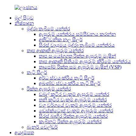
මුල් පිටුව
නිෂ්පාදන
මුද්රා තැබීමේ යන්ත්ර
ඇසුරුම් යන්ත්රය සම්පීඩනය කරන්න
අතිධ්වනික නල සීලර්
සිරස් වායුමය මුද්රා තැබීමේ යන්ත්රය
තාප ආකෘති ඇසුරුම් යන්ත්ර
තාප සංයෝගගත රික්ත ඇසුරුම් මැෂින්
තාප ආකෘති සිතියම් ඇසුරුම් කිරීමේ යන්ත්රය
තාපෝම් රික්ත සම ඇසුරුම් මැෂින් (VSP)
තැටි සීලර්
අර්ධ ස්වයංක්රීය තැටි සීලර්
අඛණ්ඩ ස්වයංක්රීය තැටි සීලර්
රික්ත ඇසුරුම් යන්ත්ර
ඩබල් කුටීර වැකුම් ඇසුරුම් යන්ත්ර
තනි කුටීර වැකුම් ඇසුරුම් යන්ත්ර
වගු වර්ගයේ වැකුම් ඇසුරුම් යන්ත්ර
ඩෙස්ක්ටොප් වැකුම් ඇසුරුම් යන්ත්ර
සිරස් බාහිර රික්ත ඇසුරුම් යන්ත්ර
කැබිනට් රික්ත ඇසුරුම් යන්ත්ර
බැනර් වෙල්ඩර්
අයදුම්පත