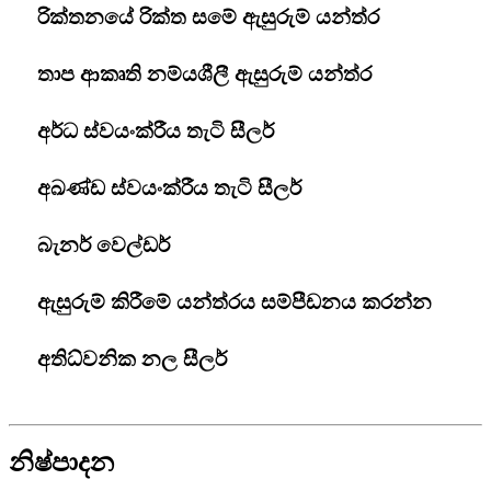
රික්තනයේ රික්ත සමේ ඇසුරුම් යන්ත්ර
තාප ආකෘති නම්යශීලී ඇසුරුම් යන්ත්ර
අර්ධ ස්වයංක්රීය තැටි සීලර්
අඛණ්ඩ ස්වයංක්රීය තැටි සීලර්
බැනර් වෙල්ඩර්
ඇසුරුම් කිරීමේ යන්ත්රය සම්පීඩනය කරන්න
අතිධ්වනික නල සීලර්
නිෂ්පාදන