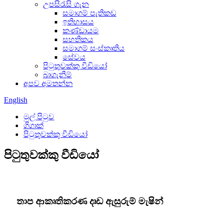
උපසිරැසි ගැන
සමාගම් පැතිකඩ
ඉතිහාසය
කණ්ඩායම
සහතිකය
සමාගම් සංස්කෘතිය
සේවය
පිටුතුවක්කු වීඩියෝ
බාගැනීම්
අපව අමතන්න
English
මුල් පිටුව
ගිගාක්
පිටුතුවක්කු වීඩියෝ
පිටුතුවක්කු වීඩියෝ
තාප ආකෘතිකරණ දෘඩ ඇසුරුම් මැෂින්