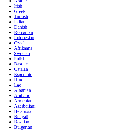
Arabic
Irish
Greek
Turkish
Italian
Danish
Romanian
Indonesian
Czech
Afrikaans
Swedish
Polish
Basque
Catalan
Esperanto
Hindi
Lao
Albanian
Amharic
Armenian
Azerbaijani
Belarusian
Bengali
Bosnian
Bulgarian